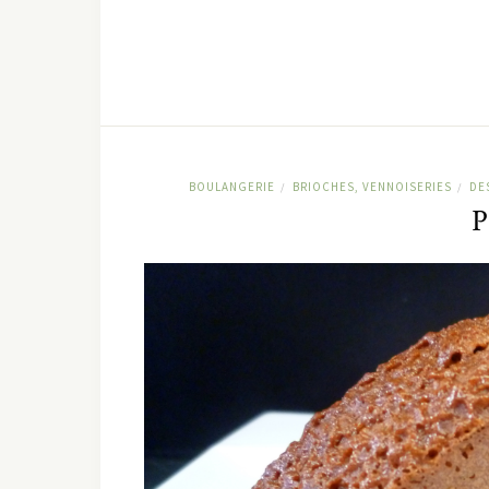
BOULANGERIE
BRIOCHES, VENNOISERIES
DE
/
/
P