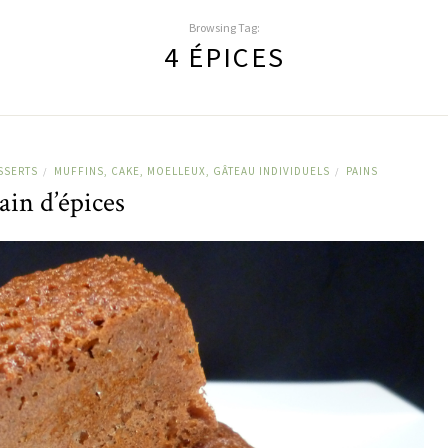
Browsing Tag:
4 ÉPICES
SSERTS
MUFFINS, CAKE, MOELLEUX, GÂTEAU INDIVIDUELS
PAINS
/
/
ain d’épices