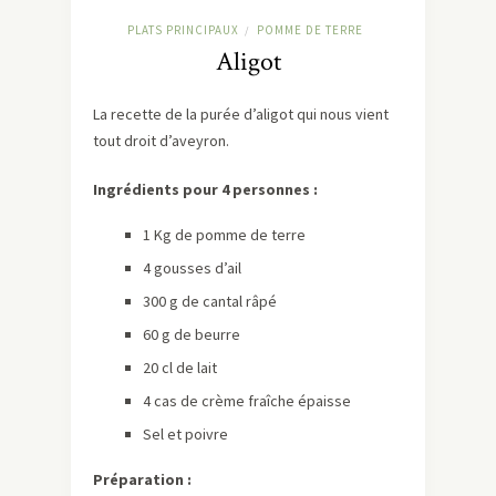
PLATS PRINCIPAUX
POMME DE TERRE
/
Aligot
La recette de la purée d’aligot qui nous vient
tout droit d’aveyron.
Ingrédients pour 4 personnes :
1 Kg de pomme de terre
4 gousses d’ail
300 g de cantal râpé
60 g de beurre
20 cl de lait
4 cas de crème fraîche épaisse
Sel et poivre
Préparation :