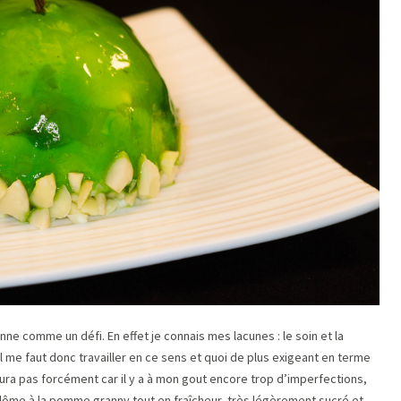
ne comme un défi. En effet je connais mes lacunes : le soin et la
Il me faut donc travailler en ce sens et quoi de plus exigeant en terme
ura pas forcément car il y a à mon gout encore trop d’imperfections,
 dôme à la pomme granny tout en fraîcheur, très légèrement sucré et