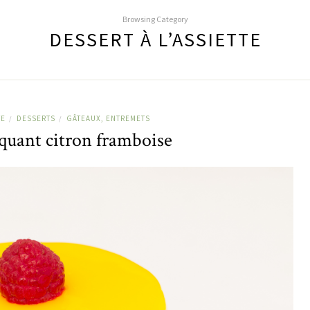
Browsing Category
DESSERT À L’ASSIETTE
TE
DESSERTS
GÂTEAUX, ENTREMETS
/
/
aquant citron framboise