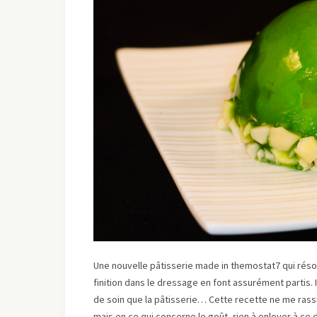
Une nouvelle pâtisserie made in themostat7 qui réson
finition dans le dressage en font assurément partis. 
de soin que la pâtisserie… Cette recette ne me rass
mais en ce qui concerne le goût, rien à enlever à ce