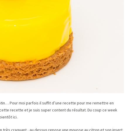
matin… Pour moi parfois il suffit d’une recette pour me remettre en
éé cette recette et je suis super content du résultat. Du coup ce week
ientôt ici.
on très craquant , au dessus repose une mousse au citron et son insert