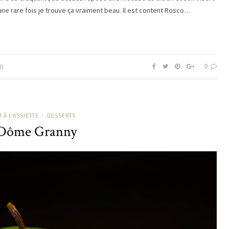
r une rare fois je trouve ça vraiment beau. Il est content Rosco…
0
R)
 À L'ASSIETTE
DESSERTS
/
Dôme Granny