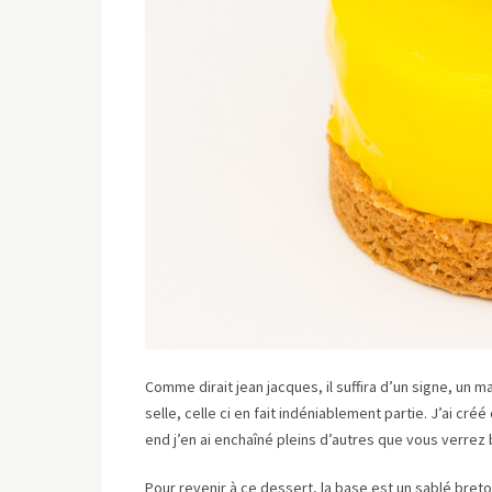
Comme dirait jean jacques, il suffira d’un signe, un 
selle, celle ci en fait indéniablement partie. J’ai cr
end j’en ai enchaîné pleins d’autres que vous verrez b
Pour revenir à ce dessert, la base est un sablé bret