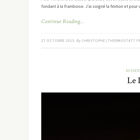
fondant à la framboise. J’ai soigné la finition et pou
Continue Reading…
27 OCTOBRE 2015
By
CHRISTOPHE (THERMOSTAT7.F
DESSERT
Le 