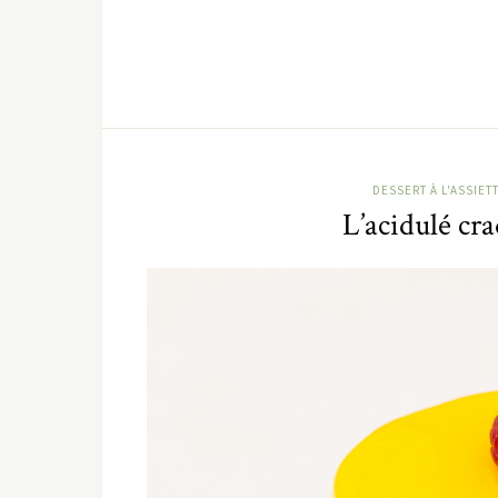
DESSERT À L'ASSIET
L’acidulé cr