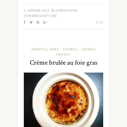
2 JANVIER 2012
By
CHRISTOPHE
(THERMOSTAT7.FR)
0
APÉRITIFS, TAPAS
ENTRÉES
ENTRÉES
/
/
FROIDES
Crème brulée au foie gras