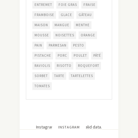
ENTREMET
FOIE GRAS
FRAISE
FRAMBOISE
GLACE
GÂTEAU
MAISON
MANGUE
MENTHE
MOUSSE
NOISETTES
ORANGE
PAIN
PARMESAN
PESTO
PISTACHE
PORC
POULET
PÂTÉ
RAVIOLIS
RISOTTO
ROQUEFORT
SORBET
TARTE
TARTELETTES
TOMATES
Instagram has returned invalid data.
INSTAGRAM