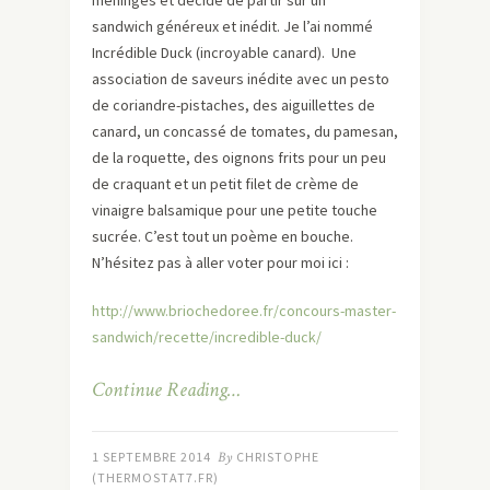
méninges et décide de partir sur un
sandwich généreux et inédit. Je l’ai nommé
Incrédible Duck (incroyable canard). Une
association de saveurs inédite avec un pesto
de coriandre-pistaches, des aiguillettes de
canard, un concassé de tomates, du pamesan,
de la roquette, des oignons frits pour un peu
de craquant et un petit filet de crème de
vinaigre balsamique pour une petite touche
sucrée. C’est tout un poème en bouche.
N’hésitez pas à aller voter pour moi ici :
http://www.briochedoree.fr/concours-master-
sandwich/recette/incredible-duck/
Continue Reading…
1 SEPTEMBRE 2014
By
CHRISTOPHE
(THERMOSTAT7.FR)