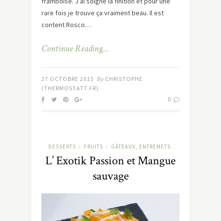
framboise. J’ai soigné la finition et pour une
rare fois je trouve ça vraiment beau. Il est
content Rosco…
Continue Reading…
27 OCTOBRE 2015
By
CHRISTOPHE
(THERMOSTAT7.FR)
0
DESSERTS
FRUITS
GÂTEAUX, ENTREMETS
/
/
L’ Exotik Passion et Mangue
sauvage