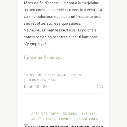
fêtes de fin d’année. Elle sont à la marjolaine
un peu comme les metkas (recette à venir). La
cuisine polonaise est aussi intéressante pour
ses recettes sucrées que salées.
Malheureusement les restaurants polonais
sont rares et les recettes aussi. Il faut donc
s’y employer…
Continue Reading…
30 DÉCEMBRE 2016
By
CHRISTOPHE
(THERMOSTAT7.FR)
0
APÉRITIFS, TAPAS
ENTRÉES
ENTRÉES
/
/
FROIDES
PÂTÉS, TERRINES, CHARCUTERIES
/
Foie gras maison cuisson sous