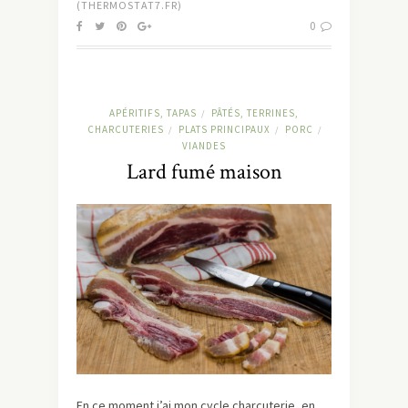
(THERMOSTAT7.FR)
0
APÉRITIFS, TAPAS
PÂTÉS, TERRINES,
/
CHARCUTERIES
PLATS PRINCIPAUX
PORC
/
/
/
VIANDES
Lard fumé maison
En ce moment j’ai mon cycle charcuterie, en