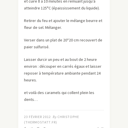
et cuire 8 à 10 minutes en remuant jusqu’à
atteindre 125°C (épaississement du liquide).
Retirer du feu et ajouter le mélange beurre et
fleur de sel. Mélanger.
Verser dans un plat de 20*20 cm recouvert de
paier sulfurisé.
Laisser durcir un peu et au bout de 2 heure
environ : découper en carrés égaux et laisser
reposer à température ambiante pendant 24
heures.
et voilà des caramels qui collent plein les
dents…
23 FÉVRIER 2012
By
CHRISTOPHE
(THERMOSTAT7.FR)