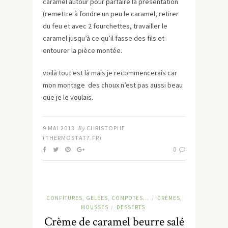
caramel autour pour parfaire la présentation
(remettre à fondre un peu le caramel, retirer
du feu et avec 2 fourchettes, travailler le
caramel jusqu’à ce qu’il fasse des fils et
entourer la pièce montée.
voilà tout est là mais je recommencerais car
mon montage des choux n’est pas aussi beau
que je le voulais.
9 MAI 2013
By
CHRISTOPHE
(THERMOSTAT7.FR)
0
CONFITURES, GELÉES, COMPOTES...
CRÈMES,
/
MOUSSES
DESSERTS
/
Crème de caramel beurre salé