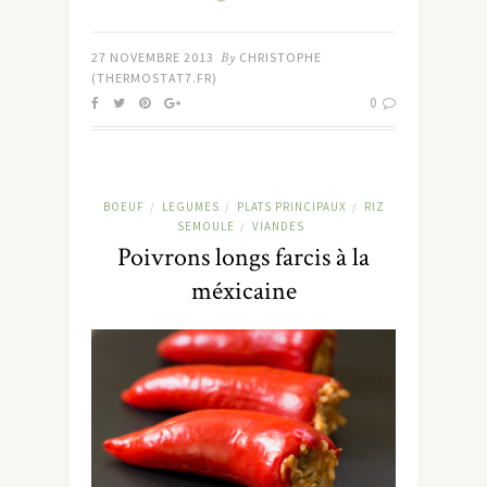
27 NOVEMBRE 2013
By
CHRISTOPHE
(THERMOSTAT7.FR)
0
BOEUF
LEGUMES
PLATS PRINCIPAUX
RIZ
/
/
/
SEMOULE
VIANDES
/
Poivrons longs farcis à la
méxicaine