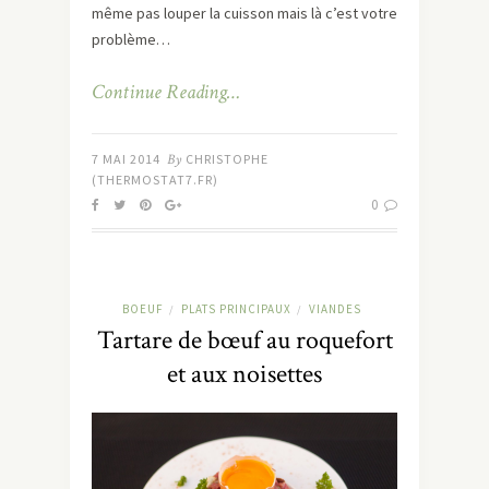
même pas louper la cuisson mais là c’est votre
problème…
Continue Reading…
7 MAI 2014
By
CHRISTOPHE
(THERMOSTAT7.FR)
0
BOEUF
PLATS PRINCIPAUX
VIANDES
/
/
Tartare de bœuf au roquefort
et aux noisettes