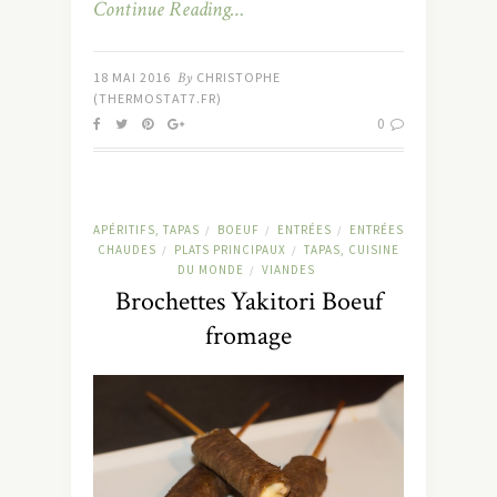
Continue Reading…
18 MAI 2016
By
CHRISTOPHE
(THERMOSTAT7.FR)
0
APÉRITIFS, TAPAS
BOEUF
ENTRÉES
ENTRÉES
/
/
/
CHAUDES
PLATS PRINCIPAUX
TAPAS, CUISINE
/
/
DU MONDE
VIANDES
/
Brochettes Yakitori Boeuf
fromage