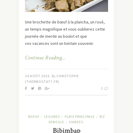
Une brochette de bœuf à la plancha, un rosé,
un temps magnifique et vous oublierez cette
journée de merde au boulot et que
vos vacances sont un lointain souvenir.
Continue Reading…
24 AOÛT 2016
By
CHRISTOPHE
(THERMOSTAT7.FR)
1
BOEUF
LEGUMES
PLATS PRINCIPAUX
RIZ
/
/
/
SEMOULE
VIANDES
/
Bibimbap