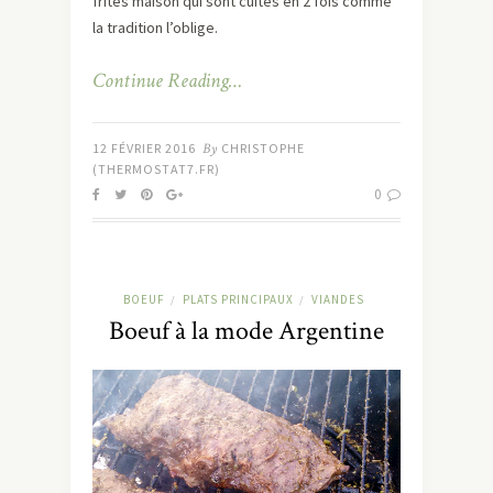
frites maison qui sont cuites en 2 fois comme
la tradition l’oblige.
Continue Reading…
12 FÉVRIER 2016
By
CHRISTOPHE
(THERMOSTAT7.FR)
0
BOEUF
PLATS PRINCIPAUX
VIANDES
/
/
Boeuf à la mode Argentine