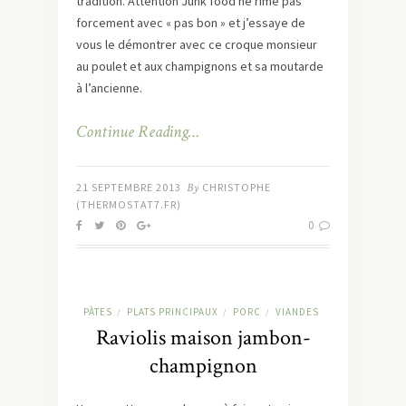
tradition. Attention Junk food ne rime pas
forcement avec « pas bon » et j’essaye de
vous le démontrer avec ce croque monsieur
au poulet et aux champignons et sa moutarde
à l’ancienne.
Continue Reading…
21 SEPTEMBRE 2013
By
CHRISTOPHE
(THERMOSTAT7.FR)
0
PÂTES
PLATS PRINCIPAUX
PORC
VIANDES
/
/
/
Raviolis maison jambon-
champignon