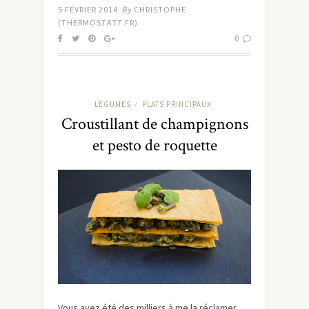
5 FÉVRIER 2014
By
CHRISTOPHE
(THERMOSTAT7.FR)
0
LEGUMES
PLATS PRINCIPAUX
/
Croustillant de champignons
et pesto de roquette
Vous avez été des milliers à me la réclamer,