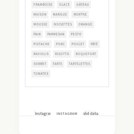
FRAMBOISE
GLACE
GÂTEAU
MAISON
MANGUE
MENTHE
MOUSSE
NOISETTES
ORANGE
PAIN
PARMESAN
PESTO
PISTACHE
PORC
POULET
PÂTÉ
RAVIOLIS
RISOTTO
ROQUEFORT
SORBET
TARTE
TARTELETTES
TOMATES
Instagram has returned invalid data.
INSTAGRAM