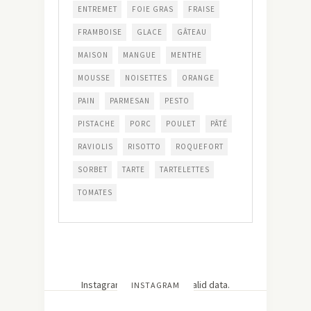
ENTREMET
FOIE GRAS
FRAISE
FRAMBOISE
GLACE
GÂTEAU
MAISON
MANGUE
MENTHE
MOUSSE
NOISETTES
ORANGE
PAIN
PARMESAN
PESTO
PISTACHE
PORC
POULET
PÂTÉ
RAVIOLIS
RISOTTO
ROQUEFORT
SORBET
TARTE
TARTELETTES
TOMATES
Instagram has returned invalid data.
INSTAGRAM