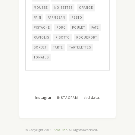
MOUSSE
NOISETTES
ORANGE
PAIN
PARMESAN
PESTO
PISTACHE
PORC
POULET
PÂTÉ
RAVIOLIS
RISOTTO
ROQUEFORT
SORBET
TARTE
TARTELETTES
TOMATES
Instagram has returned invalid data.
INSTAGRAM
© Copyright 2016 -
Solo Pine
. All Rights Reserved.