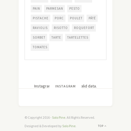
PAIN
PARMESAN
PESTO
PISTACHE
PORC
POULET
PÂTÉ
RAVIOLIS
RISOTTO
ROQUEFORT
SORBET
TARTE
TARTELETTES
TOMATES
Instagram has returned invalid data.
INSTAGRAM
© Copyright 2016 -
Solo Pine
. All Rights Reserved.
Designed & Developed by
Solo Pine
.
TOP