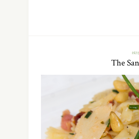
PÂT
The Sand