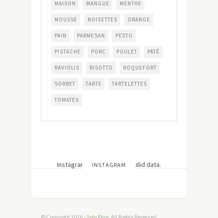
MAISON
MANGUE
MENTHE
MOUSSE
NOISETTES
ORANGE
PAIN
PARMESAN
PESTO
PISTACHE
PORC
POULET
PÂTÉ
RAVIOLIS
RISOTTO
ROQUEFORT
SORBET
TARTE
TARTELETTES
TOMATES
Instagram has returned invalid data.
INSTAGRAM
© Copyright 2016 -
Solo Pine
. All Rights Reserved.