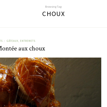
Browsing Tag:
CHOUX
TS
GÂTEAUX, ENTREMETS
/
Montée aux choux