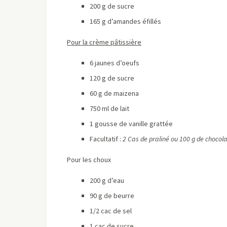
200 g de sucre
165 g d’amandes éfillés
Pour la crème
pâtissière
6 jaunes d’oeufs
120 g de sucre
60 g de maizena
750 ml de lait
1 gousse de vanille grattée
Facultatif :
2 Cas de praliné ou 100 g de chocola
Pour les choux
200 g d’eau
90 g de beurre
1/2 cac de sel
1 cac de sucre