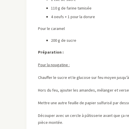
110 g de farine tamisée
4 oeufs + 1 pour la dorure
Pour le caramel
200 g de sucre
Préparation :
Pour la nougatine :
Chauffer le sucre et le glucose sur feu moyen jusqu’
Hors du feu, ajouter les amandes, mélanger et verser 
Mettre une autre feuille de papier sulfurisé par dess
Découper avec un cercle à pâtisserie avant que ça re
pièce montée.