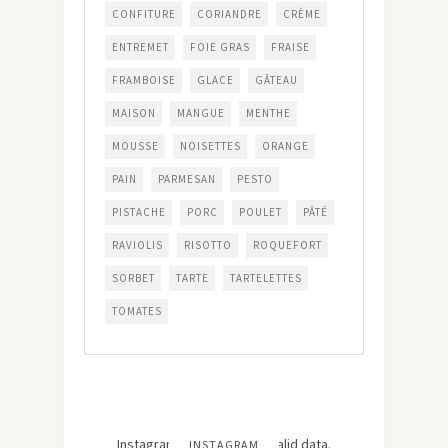
CONFITURE
CORIANDRE
CRÈME
ENTREMET
FOIE GRAS
FRAISE
FRAMBOISE
GLACE
GÂTEAU
MAISON
MANGUE
MENTHE
MOUSSE
NOISETTES
ORANGE
PAIN
PARMESAN
PESTO
PISTACHE
PORC
POULET
PÂTÉ
RAVIOLIS
RISOTTO
ROQUEFORT
SORBET
TARTE
TARTELETTES
TOMATES
Instagram has returned invalid data.
INSTAGRAM