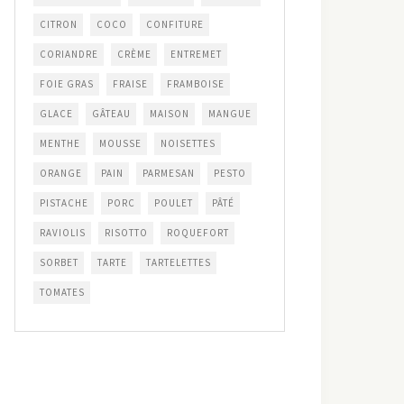
CITRON
COCO
CONFITURE
CORIANDRE
CRÈME
ENTREMET
FOIE GRAS
FRAISE
FRAMBOISE
GLACE
GÂTEAU
MAISON
MANGUE
MENTHE
MOUSSE
NOISETTES
ORANGE
PAIN
PARMESAN
PESTO
PISTACHE
PORC
POULET
PÂTÉ
RAVIOLIS
RISOTTO
ROQUEFORT
SORBET
TARTE
TARTELETTES
TOMATES