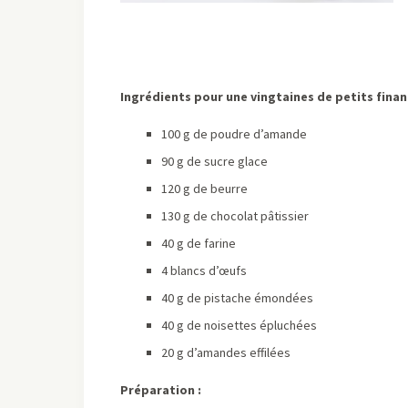
Ingrédients pour une vingtaines de petits finan
100 g de poudre d’amande
90 g de sucre glace
120 g de beurre
130 g de chocolat pâtissier
40 g de farine
4 blancs d’œufs
40 g de pistache émondées
40 g de noisettes épluchées
20 g d’amandes effilées
Préparation :