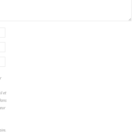
r
,
l et
dans
teur
ire.