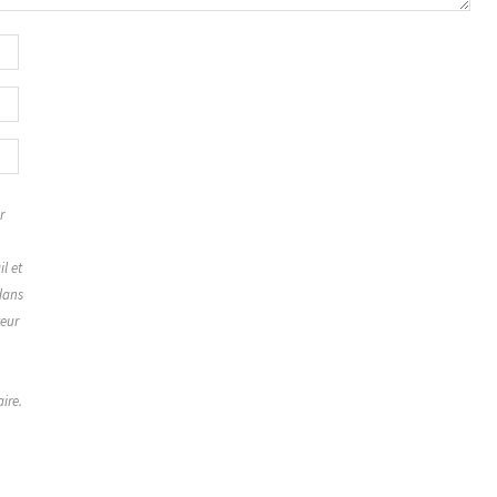
r
,
l et
dans
teur
ire.