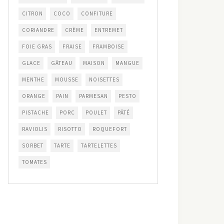
CITRON
COCO
CONFITURE
CORIANDRE
CRÈME
ENTREMET
FOIE GRAS
FRAISE
FRAMBOISE
GLACE
GÂTEAU
MAISON
MANGUE
MENTHE
MOUSSE
NOISETTES
ORANGE
PAIN
PARMESAN
PESTO
PISTACHE
PORC
POULET
PÂTÉ
RAVIOLIS
RISOTTO
ROQUEFORT
SORBET
TARTE
TARTELETTES
TOMATES