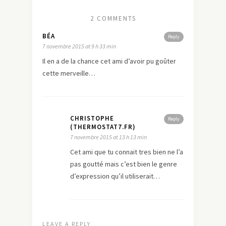
2 COMMENTS
BÉA
Reply
7 novembre 2015 at 9 h 33 min
Il en a de la chance cet ami d’avoir pu goûter
cette merveille…
CHRISTOPHE
Reply
(THERMOSTAT7.FR)
7 novembre 2015 at 13 h 13 min
Cet ami que tu connait tres bien ne l’a
pas goutté mais c’est bien le genre
d’expression qu’il utiliserait…
LEAVE A REPLY