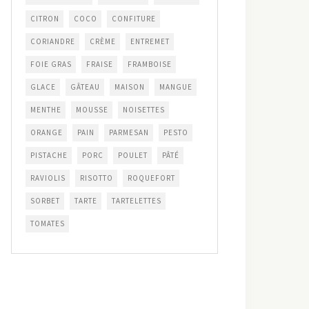
CITRON
COCO
CONFITURE
CORIANDRE
CRÈME
ENTREMET
FOIE GRAS
FRAISE
FRAMBOISE
GLACE
GÂTEAU
MAISON
MANGUE
MENTHE
MOUSSE
NOISETTES
ORANGE
PAIN
PARMESAN
PESTO
PISTACHE
PORC
POULET
PÂTÉ
RAVIOLIS
RISOTTO
ROQUEFORT
SORBET
TARTE
TARTELETTES
TOMATES