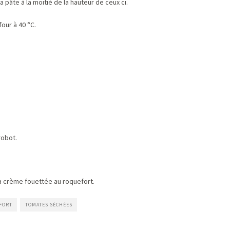
 pâte à la moitié de la hauteur de ceux ci.
four à 40 °C.
robot.
a crème fouettée au roquefort.
FORT
TOMATES SÉCHÉES