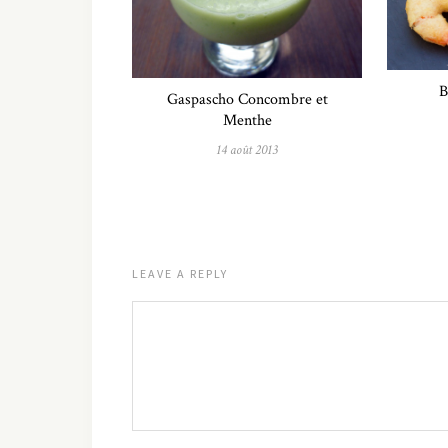
B
Gaspascho Concombre et
Menthe
14 août 2013
LEAVE A REPLY