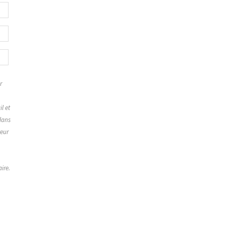
r
,
l et
dans
teur
ire.