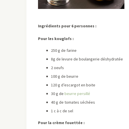
Ingrédients pour 6 personnes :
Pour les kouglofs :
250 g de farine
8g de levure de boulangerie déshydratée
2 oeufs
100 g de beurre
120 g d’escargot en boite
30 g de
beurre persillé
40 g de tomates séchées
1 c à c de sel
Pour la crème fouettée :