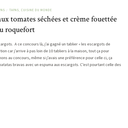
PAS
TAPAS, CUISINE DU MONDE
/
aux tomates séchées et crème fouettée
u roquefort
argots. A ce concours là, j’ai gagné un tablier « les escargots de
on car j’arrive à pas loin de 10 tabliers à la maison, tout ça pour
ons au concours, même si j’avais une préférence pour celle ci, ça
s patatas bravas avec un espuma aux escargots. C’est pourtant celle des