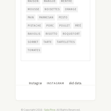
MAISON
MANGUE
MENTHE
MOUSSE
NOISETTES
ORANGE
PAIN
PARMESAN
PESTO
PISTACHE
PORC
POULET
PÂTÉ
RAVIOLIS
RISOTTO
ROQUEFORT
SORBET
TARTE
TARTELETTES
TOMATES
Instagram has returned invalid data.
INSTAGRAM
© Copyright 2016 -
Solo Pine
. All Rights Reserved.