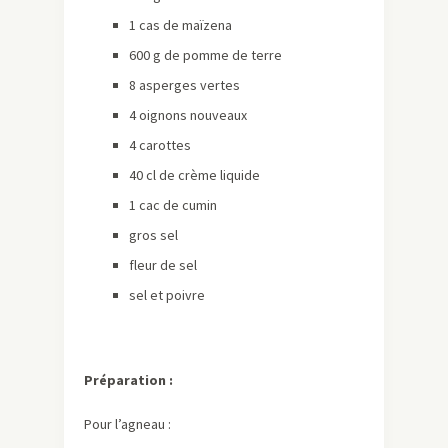
1 cas de maïzena
600 g de pomme de terre
8 asperges vertes
4 oignons nouveaux
4 carottes
40 cl de crème liquide
1 cac de cumin
gros sel
fleur de sel
sel et poivre
Préparation :
Pour l’agneau :