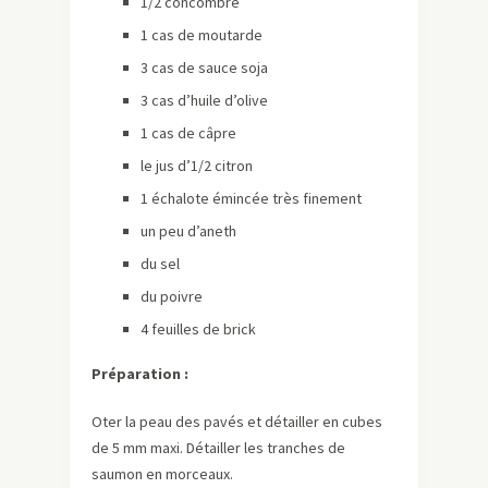
1/2 concombre
1 cas de moutarde
3 cas de sauce soja
3 cas d’huile d’olive
1 cas de câpre
le jus d’1/2 citron
1 échalote émincée très finement
un peu d’aneth
du sel
du poivre
4 feuilles de brick
Préparation :
Oter la peau des pavés et détailler en cubes
de 5 mm maxi. Détailler les tranches de
saumon en morceaux.