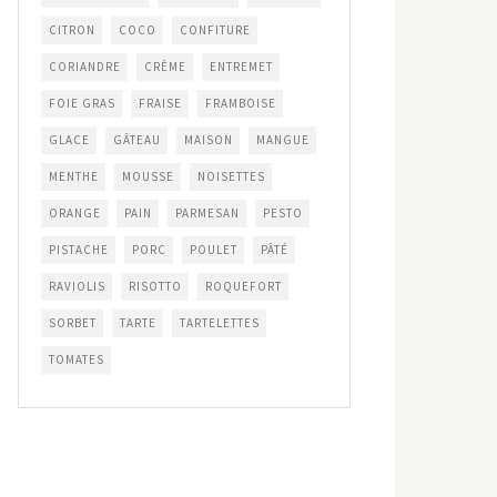
CITRON
COCO
CONFITURE
CORIANDRE
CRÈME
ENTREMET
FOIE GRAS
FRAISE
FRAMBOISE
GLACE
GÂTEAU
MAISON
MANGUE
MENTHE
MOUSSE
NOISETTES
ORANGE
PAIN
PARMESAN
PESTO
PISTACHE
PORC
POULET
PÂTÉ
RAVIOLIS
RISOTTO
ROQUEFORT
SORBET
TARTE
TARTELETTES
TOMATES