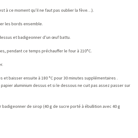
est à ce moment qu’il ne faut pas oublier la fève…).
der les bords ensemble.
dessus et badigeonner d’un œuf battu.
tes, pendant ce temps préchauffer le four à 210°C.
r.
s et baisser ensuite à 180 °C pour 30 minutes supplémentaires .
un papier aluminium dessus et si le dessous ne cuit pas assez passer sur
ur badigeonner de sirop (40 g de sucre porté à ébullition avec 40 g