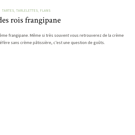
TARTES, TARLELETTES, FLANS
des rois frangipane
a crème frangipane. Même si très souvent vous retrouverez de la crème
réfère sans crème pâtissière, c’est une question de goûts.