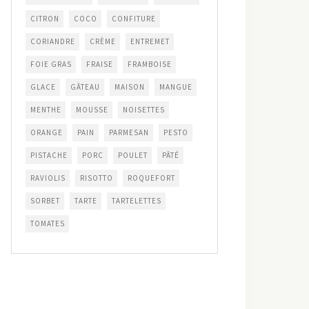
CITRON
COCO
CONFITURE
CORIANDRE
CRÈME
ENTREMET
FOIE GRAS
FRAISE
FRAMBOISE
GLACE
GÂTEAU
MAISON
MANGUE
MENTHE
MOUSSE
NOISETTES
ORANGE
PAIN
PARMESAN
PESTO
PISTACHE
PORC
POULET
PÂTÉ
RAVIOLIS
RISOTTO
ROQUEFORT
SORBET
TARTE
TARTELETTES
TOMATES