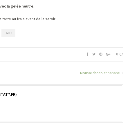
avec la gelée neutre.
arte au frais avant de la servir.
TATIN
0
Mousse chocolat banane
TAT7.FR)