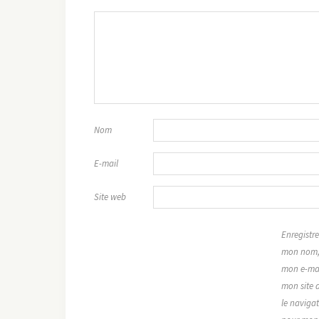
Nom
E-mail
Site web
Enregistre
mon nom
mon e-mai
mon site 
le naviga