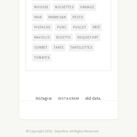
MOUSSE
NOISETTES
ORANGE
PAIN
PARMESAN
PESTO
PISTACHE
PORC
POULET
PÂTÉ
RAVIOLIS
RISOTTO
ROQUEFORT
SORBET
TARTE
TARTELETTES
TOMATES
Instagram has returned invalid data.
INSTAGRAM
© Copyright 2016 -
Solo Pine
. All Rights Reserved.