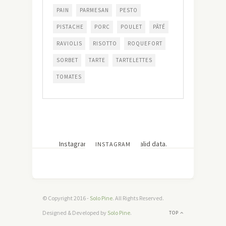
PAIN
PARMESAN
PESTO
PISTACHE
PORC
POULET
PÂTÉ
RAVIOLIS
RISOTTO
ROQUEFORT
SORBET
TARTE
TARTELETTES
TOMATES
Instagram has returned invalid data.
INSTAGRAM
© Copyright 2016 -
Solo Pine
. All Rights Reserved.
Designed & Developed by
Solo Pine
.
TOP