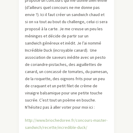
propose un concours qui me donne bien envie
(d’ailleurs quel concours ne me donne pas
envie ?). Ici il faut créer un sandwich chaud et
si on va tout au bout du challenge, celui ci sera
proposé à la carte. Je me creuse un peu les
méninges et décide de partir sur un
sandwich généreux et inédit. Je l’ai nommé
Incrédible Duck (incroyable canard). Une
association de saveurs inédite avec un pesto
de coriandre-pistaches, des aiguillettes de
canard, un concassé de tomates, du pamesan,
de la roquette, des oignons frits pour un peu
de craquant et un petit filet de crème de
vinaigre balsamique pour une petite touche
sucrée. C’est tout un poème en bouche.
N’hésitez pas à aller voter pour moi ici :
http://www.briochedoree.fr/concours-master-
sandwich/recette/incredible-duck/