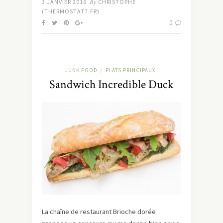
3 JANVIER 2016
By
CHRISTOPHE
(THERMOSTAT7.FR)
0
JUNK FOOD
PLATS PRINCIPAUX
/
Sandwich Incredible Duck
La chaîne de restaurant Brioche dorée