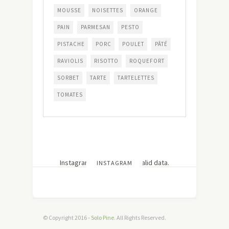
MOUSSE
NOISETTES
ORANGE
PAIN
PARMESAN
PESTO
PISTACHE
PORC
POULET
PÂTÉ
RAVIOLIS
RISOTTO
ROQUEFORT
SORBET
TARTE
TARTELETTES
TOMATES
Instagram has returned invalid data.
INSTAGRAM
© Copyright 2016 -
Solo Pine
. All Rights Reserved.