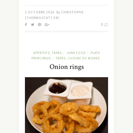
1 OCTOBRE 2016
By
CHRISTOPHE
(THERMOSTAT7.FR)
0
APÉRITIFS, TAPAS
JUNK FOOD
PLATS
/
/
PRINCIPAUX
TAPAS, CUISINE DU MONDE
/
Onion rings