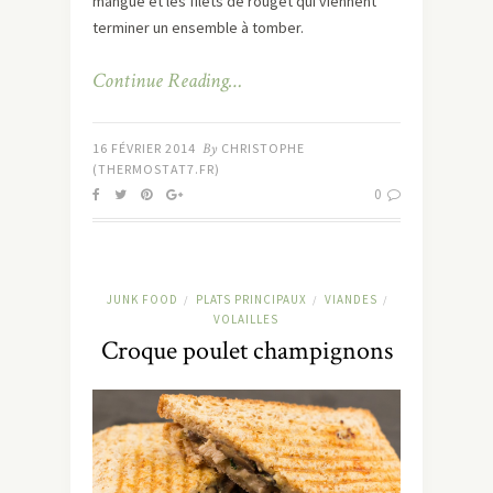
mangue et les filets de rouget qui viennent
terminer un ensemble à tomber.
Continue Reading…
16 FÉVRIER 2014
By
CHRISTOPHE
(THERMOSTAT7.FR)
0
JUNK FOOD
PLATS PRINCIPAUX
VIANDES
/
/
/
VOLAILLES
Croque poulet champignons