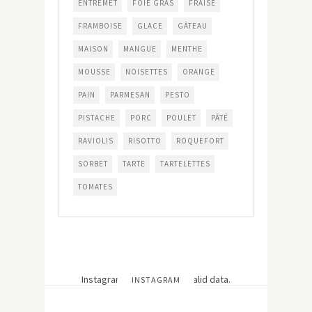
ENTREMET
FOIE GRAS
FRAISE
FRAMBOISE
GLACE
GÂTEAU
MAISON
MANGUE
MENTHE
MOUSSE
NOISETTES
ORANGE
PAIN
PARMESAN
PESTO
PISTACHE
PORC
POULET
PÂTÉ
RAVIOLIS
RISOTTO
ROQUEFORT
SORBET
TARTE
TARTELETTES
TOMATES
Instagram has returned invalid data.
INSTAGRAM