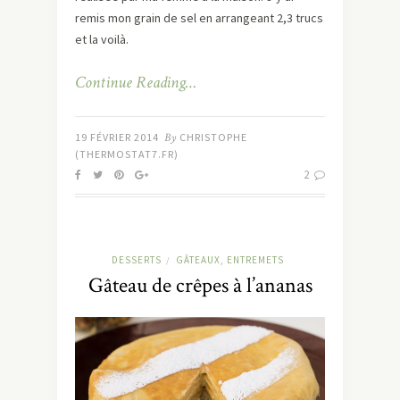
remis mon grain de sel en arrangeant 2,3 trucs
et la voilà.
Continue Reading…
19 FÉVRIER 2014
By
CHRISTOPHE
(THERMOSTAT7.FR)
2
DESSERTS
GÂTEAUX, ENTREMETS
/
Gâteau de crêpes à l’ananas