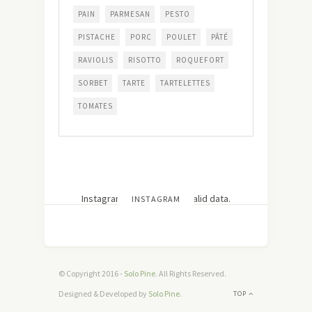
PAIN
PARMESAN
PESTO
PISTACHE
PORC
POULET
PÂTÉ
RAVIOLIS
RISOTTO
ROQUEFORT
SORBET
TARTE
TARTELETTES
TOMATES
Instagram has returned invalid data.
INSTAGRAM
© Copyright 2016 -
Solo Pine
. All Rights Reserved.
Designed & Developed by
Solo Pine
.
TOP