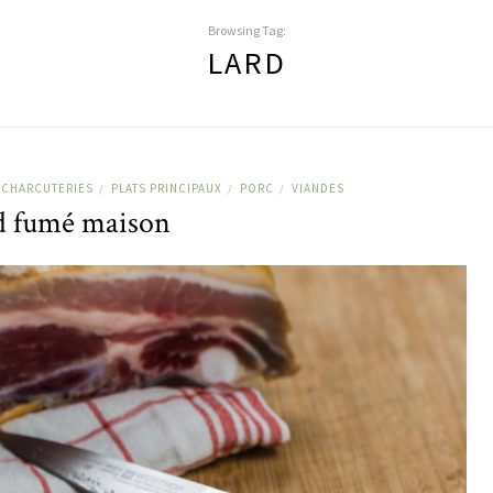
Browsing Tag:
LARD
, CHARCUTERIES
PLATS PRINCIPAUX
PORC
VIANDES
/
/
/
d fumé maison