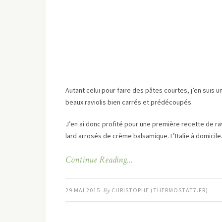
Autant celui pour faire des pâtes courtes, j’en suis u
beaux raviolis bien carrés et prédécoupés.
J’en ai donc profité pour une première recette de r
lard arrosés de crème balsamique. L’Italie à domicil
Continue Reading…
29 MAI 2015
By
CHRISTOPHE (THERMOSTAT7.FR)