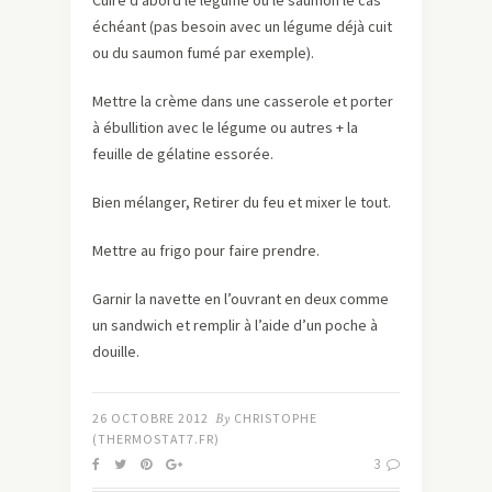
Cuire d’abord le légume ou le saumon le cas
échéant (pas besoin avec un légume déjà cuit
ou du saumon fumé par exemple).
Mettre la crème dans une casserole et porter
à ébullition avec le légume ou autres + la
feuille de gélatine essorée.
Bien mélanger, Retirer du feu et mixer le tout.
Mettre au frigo pour faire prendre.
Garnir la navette en l’ouvrant en deux comme
un sandwich et remplir à l’aide d’un poche à
douille.
26 OCTOBRE 2012
By
CHRISTOPHE
(THERMOSTAT7.FR)
3