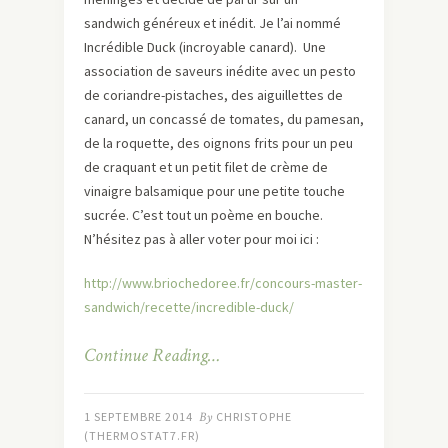
sandwich généreux et inédit. Je l’ai nommé
Incrédible Duck (incroyable canard). Une
association de saveurs inédite avec un pesto
de coriandre-pistaches, des aiguillettes de
canard, un concassé de tomates, du pamesan,
de la roquette, des oignons frits pour un peu
de craquant et un petit filet de crème de
vinaigre balsamique pour une petite touche
sucrée. C’est tout un poème en bouche.
N’hésitez pas à aller voter pour moi ici :
http://www.briochedoree.fr/concours-master-
sandwich/recette/incredible-duck/
Continue Reading…
1 SEPTEMBRE 2014
By
CHRISTOPHE
(THERMOSTAT7.FR)