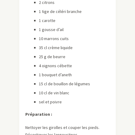
2 citrons
1 tige de céléri branche
1 carotte
1 gousse d’ail
10 marrons cuits
35 cl crème liquide
25 g de beurre
4 oignons cébette
1 bouquet d’aneth
15 cl de bouillon de légumes
10 cl de vin blanc
sel et poivre
Préparation :
Nettoyer les girolles et couper les pieds.
Décortiquer les langoustines.