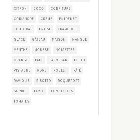
CITRON
COCO
CONFITURE
CORIANDRE
CRÈME
ENTREMET
FOIE GRAS
FRAISE
FRAMBOISE
GLACE
GÂTEAU
MAISON
MANGUE
MENTHE
MOUSSE
NOISETTES
ORANGE
PAIN
PARMESAN
PESTO
PISTACHE
PORC
POULET
PÂTÉ
RAVIOLIS
RISOTTO
ROQUEFORT
SORBET
TARTE
TARTELETTES
TOMATES