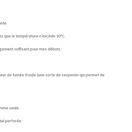
nte.
ans que la température n’excède 30°C.
rgement suffisant pour mes débuts :
ateur de fumée froide (une sorte de serpentin qui permet de
omme seule.
al perforée :