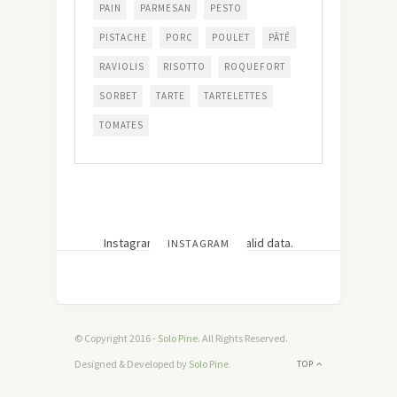
PAIN
PARMESAN
PESTO
PISTACHE
PORC
POULET
PÂTÉ
RAVIOLIS
RISOTTO
ROQUEFORT
SORBET
TARTE
TARTELETTES
TOMATES
Instagram has returned invalid data.
INSTAGRAM
© Copyright 2016 -
Solo Pine
. All Rights Reserved.
Designed & Developed by
Solo Pine
.
TOP