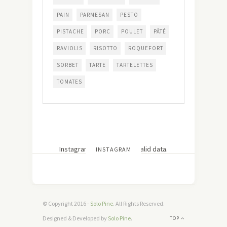
PAIN
PARMESAN
PESTO
PISTACHE
PORC
POULET
PÂTÉ
RAVIOLIS
RISOTTO
ROQUEFORT
SORBET
TARTE
TARTELETTES
TOMATES
Instagram has returned invalid data.
INSTAGRAM
© Copyright 2016 -
Solo Pine
. All Rights Reserved.
Designed & Developed by
Solo Pine
.
TOP