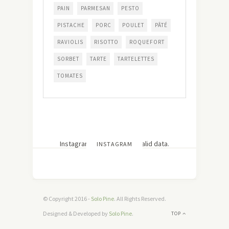
PAIN
PARMESAN
PESTO
PISTACHE
PORC
POULET
PÂTÉ
RAVIOLIS
RISOTTO
ROQUEFORT
SORBET
TARTE
TARTELETTES
TOMATES
Instagram has returned invalid data.
INSTAGRAM
© Copyright 2016 -
Solo Pine
. All Rights Reserved.
Designed & Developed by
Solo Pine
.
TOP