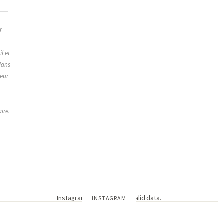
r
,
l et
dans
teur
ire.
Instagram has returned invalid data.
INSTAGRAM