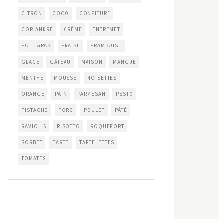
CITRON
COCO
CONFITURE
CORIANDRE
CRÈME
ENTREMET
FOIE GRAS
FRAISE
FRAMBOISE
GLACE
GÂTEAU
MAISON
MANGUE
MENTHE
MOUSSE
NOISETTES
ORANGE
PAIN
PARMESAN
PESTO
PISTACHE
PORC
POULET
PÂTÉ
RAVIOLIS
RISOTTO
ROQUEFORT
SORBET
TARTE
TARTELETTES
TOMATES