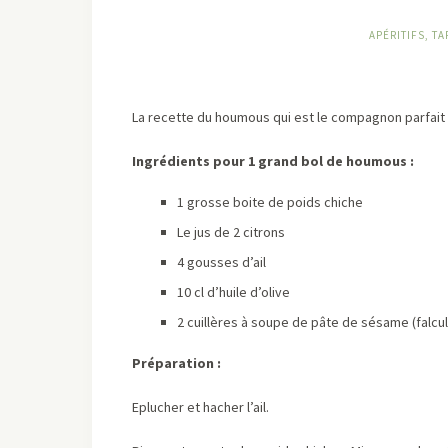
APÉRITIFS, TA
La recette du houmous qui est le compagnon parfait de
Ingrédients pour 1 grand bol de houmous :
1 grosse boite de poids chiche
Le jus de 2 citrons
4 gousses d’ail
10 cl d’huile d’olive
2 cuillères à soupe de pâte de sésame (falcul
Préparation :
Eplucher et hacher l’ail.