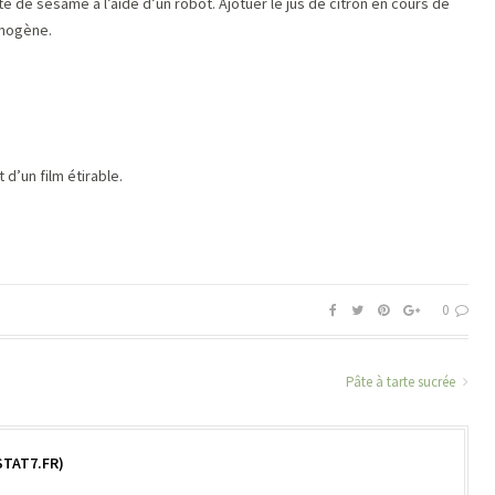
te de sésame à l’aide d’un robot. Ajotuer le jus de citron en cours de
omogène.
t d’un film étirable.
0
Pâte à tarte sucrée
TAT7.FR)