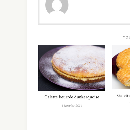
YO
Galett
Galette beurrée dunkerquoise
4 janvier 2014