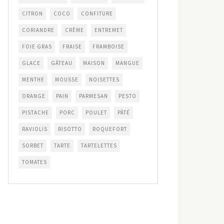
CITRON
COCO
CONFITURE
CORIANDRE
CRÈME
ENTREMET
FOIE GRAS
FRAISE
FRAMBOISE
GLACE
GÂTEAU
MAISON
MANGUE
MENTHE
MOUSSE
NOISETTES
ORANGE
PAIN
PARMESAN
PESTO
PISTACHE
PORC
POULET
PÂTÉ
RAVIOLIS
RISOTTO
ROQUEFORT
SORBET
TARTE
TARTELETTES
TOMATES