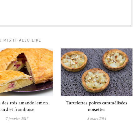
U MIGHT ALSO LIKE
Tartelettes poires caramélisées
e des rois amande lemon
noisettes
curd et framboise
8 mars 2014
7 janvier 2017