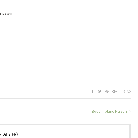
risseur.
0
Boudin blanc Maison
TAT7.FR)