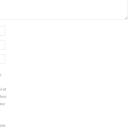
r
,
l et
dans
teur
ire.