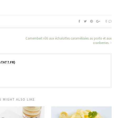
0
Camembert rôti aux échalottes caramélisées au porto et aux
cranberries
TAT7.FR)
U MIGHT ALSO LIKE