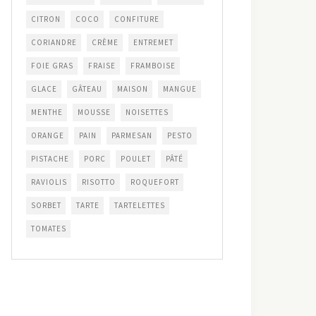
CITRON
COCO
CONFITURE
CORIANDRE
CRÈME
ENTREMET
FOIE GRAS
FRAISE
FRAMBOISE
GLACE
GÂTEAU
MAISON
MANGUE
MENTHE
MOUSSE
NOISETTES
ORANGE
PAIN
PARMESAN
PESTO
PISTACHE
PORC
POULET
PÂTÉ
RAVIOLIS
RISOTTO
ROQUEFORT
SORBET
TARTE
TARTELETTES
TOMATES