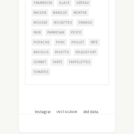
FRAMBOISE
GLACE
GÂTEAU
MAISON
MANGUE
MENTHE
MOUSSE
NOISETTES
ORANGE
PAIN
PARMESAN
PESTO
PISTACHE
PORC
POULET
PÂTÉ
RAVIOLIS
RISOTTO
ROQUEFORT
SORBET
TARTE
TARTELETTES
TOMATES
Instagram has returned invalid data.
INSTAGRAM