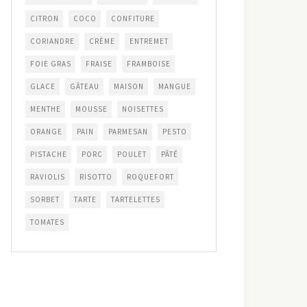
CITRON
COCO
CONFITURE
CORIANDRE
CRÈME
ENTREMET
FOIE GRAS
FRAISE
FRAMBOISE
GLACE
GÂTEAU
MAISON
MANGUE
MENTHE
MOUSSE
NOISETTES
ORANGE
PAIN
PARMESAN
PESTO
PISTACHE
PORC
POULET
PÂTÉ
RAVIOLIS
RISOTTO
ROQUEFORT
SORBET
TARTE
TARTELETTES
TOMATES