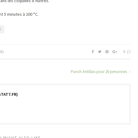
ns les coquilles d’huîtres.
t 5 minutes à 200 °C.
C
0
R)
Punch Antillais pour 20 personnes
TAT7.FR)
U MIGHT ALSO LIKE