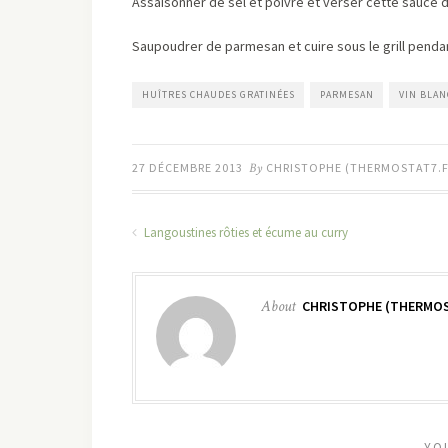
Assaisonner de sel et poivre et verser cette sauce da
Saupoudrer de parmesan et cuire sous le grill pendan
HUÎTRES CHAUDES GRATINÉES
PARMESAN
VIN BLAN
27 DÉCEMBRE 2013
By
CHRISTOPHE (THERMOSTAT7.F
Langoustines rôties et écume au curry
About
CHRISTOPHE (THERMOS
YO