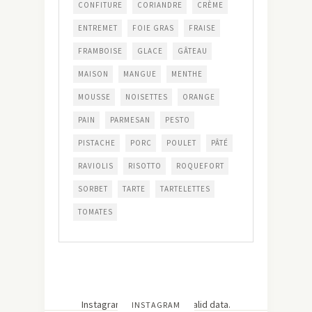
CONFITURE
CORIANDRE
CRÈME
ENTREMET
FOIE GRAS
FRAISE
FRAMBOISE
GLACE
GÂTEAU
MAISON
MANGUE
MENTHE
MOUSSE
NOISETTES
ORANGE
PAIN
PARMESAN
PESTO
PISTACHE
PORC
POULET
PÂTÉ
RAVIOLIS
RISOTTO
ROQUEFORT
SORBET
TARTE
TARTELETTES
TOMATES
Instagram has returned invalid data.
INSTAGRAM