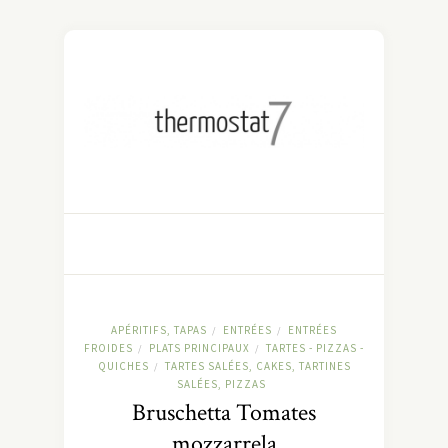
APÉRITIFS, TAPAS
ENTRÉES
ENTRÉES
/
/
FROIDES
PLATS PRINCIPAUX
TARTES - PIZZAS -
/
/
QUICHES
TARTES SALÉES, CAKES, TARTINES
/
SALÉES, PIZZAS
Bruschetta Tomates
mozzarrela