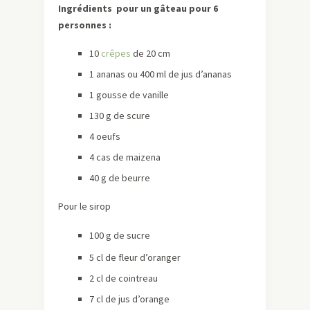
Ingrédients
pour un gâteau pour 6
personnes :
10
crêpes
de 20 cm
1 ananas ou 400 ml de jus d’ananas
1 gousse de vanille
130 g de scure
4 oeufs
4 cas de maizena
40 g de beurre
Pour le sirop
100 g de sucre
5 cl de fleur d’oranger
2 cl de cointreau
7 cl de jus d’orange