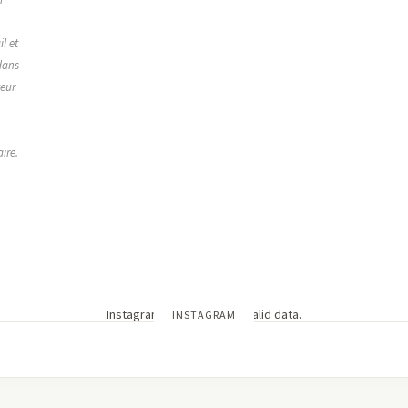
,
l et
dans
teur
ire.
Instagram has returned invalid data.
INSTAGRAM