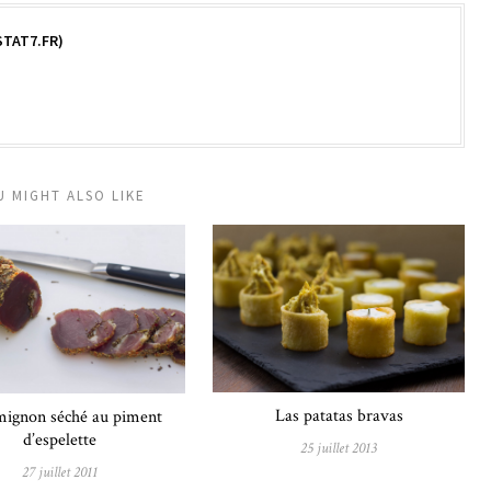
TAT7.FR)
U MIGHT ALSO LIKE
Las patatas bravas
 mignon séché au piment
d’espelette
25 juillet 2013
27 juillet 2011