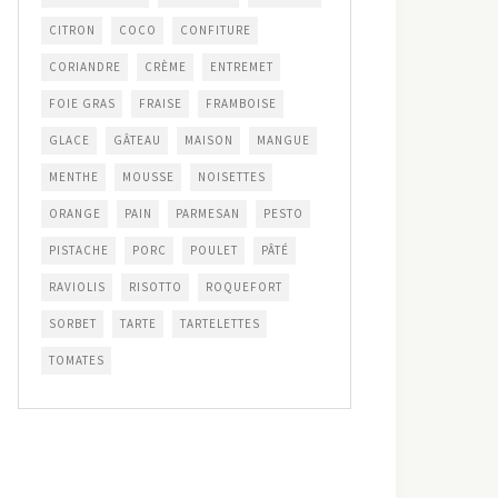
CITRON
COCO
CONFITURE
CORIANDRE
CRÈME
ENTREMET
FOIE GRAS
FRAISE
FRAMBOISE
GLACE
GÂTEAU
MAISON
MANGUE
MENTHE
MOUSSE
NOISETTES
ORANGE
PAIN
PARMESAN
PESTO
PISTACHE
PORC
POULET
PÂTÉ
RAVIOLIS
RISOTTO
ROQUEFORT
SORBET
TARTE
TARTELETTES
TOMATES