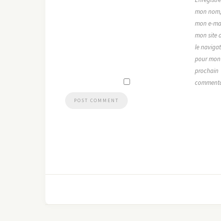
mon nom
mon e-mai
mon site 
le naviga
pour mon
prochain
commenta