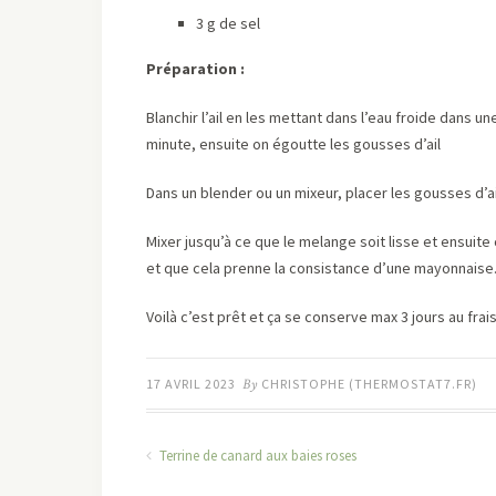
3 g de sel
Préparation :
Blanchir l’ail en les mettant dans l’eau froide dans un
minute, ensuite on égoutte les gousses d’ail
Dans un blender ou un mixeur, placer les gousses d’ail,
Mixer jusqu’à ce que le melange soit lisse et ensuite 
et que cela prenne la consistance d’une mayonnaise
Voilà c’est prêt et ça se conserve max 3 jours au frai
17 AVRIL 2023
By
CHRISTOPHE (THERMOSTAT7.FR)
Terrine de canard aux baies roses