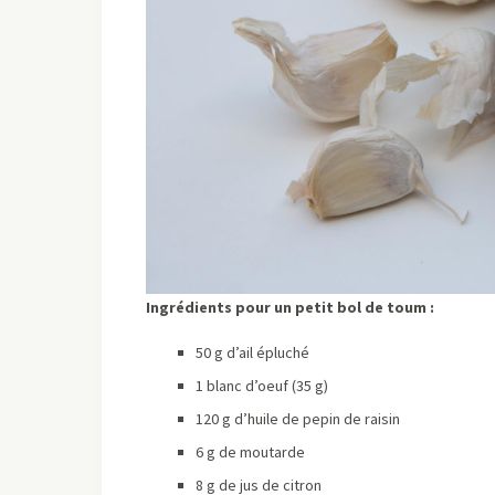
Ingrédients pour un petit bol de toum :
50 g d’ail épluché
1 blanc d’oeuf (35 g)
120 g d’huile de pepin de raisin
6 g de moutarde
8 g de jus de citron