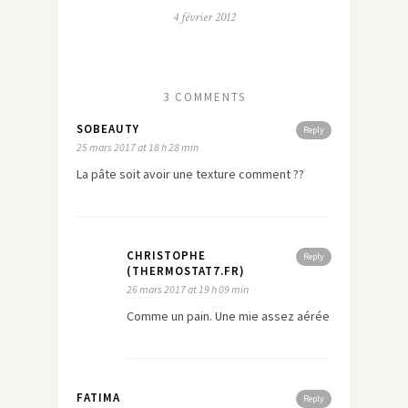
4 février 2012
3 COMMENTS
SOBEAUTY
Reply
25 mars 2017 at 18 h 28 min
La pâte soit avoir une texture comment ??
CHRISTOPHE
Reply
(THERMOSTAT7.FR)
26 mars 2017 at 19 h 09 min
Comme un pain. Une mie assez aérée
FATIMA
Reply