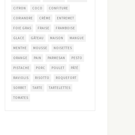
CITRON
COCO
CONFITURE
CORIANDRE
CRÈME
ENTREMET
FOIE GRAS
FRAISE
FRAMBOISE
GLACE
GÂTEAU
MAISON
MANGUE
MENTHE
MOUSSE
NOISETTES
ORANGE
PAIN
PARMESAN
PESTO
PISTACHE
PORC
POULET
PÂTÉ
RAVIOLIS
RISOTTO
ROQUEFORT
SORBET
TARTE
TARTELETTES
TOMATES