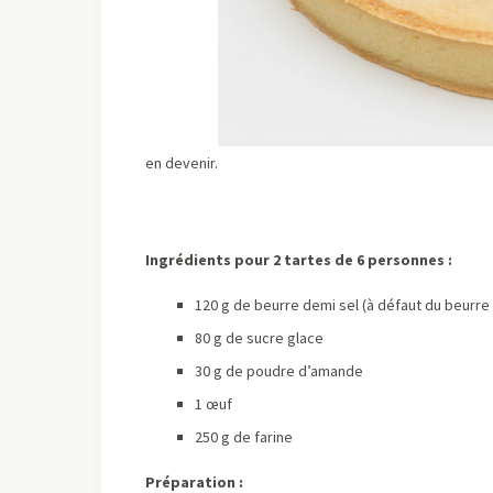
en devenir.
Ingrédients pour 2 tartes de 6 personnes :
120 g de beurre demi sel (à défaut du beurre 
80 g de sucre glace
30 g de poudre d’amande
1 œuf
250 g de farine
Préparation :