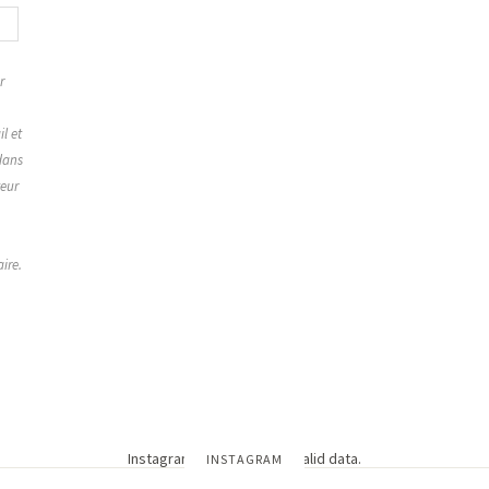
r
,
l et
dans
teur
ire.
Instagram has returned invalid data.
INSTAGRAM